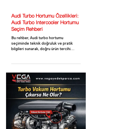
Turbo Bilgi Rehberi
Audi Turbo Hortumu Özellikleri:
Audi Turbo Intercooler Hortumu
Seçim Rehberi
Bu rehber, Audi turbo hortumu
seçiminde teknik doğruluk ve pratik
bilgileri sunarak, doğru ürün tercihi
yapmanıza yardımcı olur. VEGA Yedek
Parça ile kaliteli ve uyumlu turbo
hortumlarına kolayca ulaşabilirsiniz.