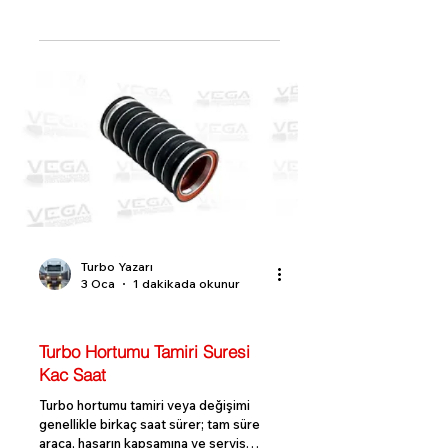
özel bir borudur. Özellikle turbo kontrol
valfleri, wastegate (atım valfi)
mekanizması ve emme sistemi
sensörleri gibi noktalarda görev yapar.
Vakumun doğru seviyede iletilmemesi,
motorun kontrol ünitesi (ECU) ve
valflerin yanlış bilgi almasına yol açar.
Turbo Yazarı
3 Oca
1 dakikada okunur
Turbo Hortuma Turbo Blog
Turbo Hortumu Tamiri Suresi
Kac Saat
Turbo hortumu tamiri veya değişimi
genellikle birkaç saat sürer; tam süre
araca, hasarın kapsamına ve servis