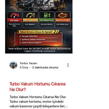
Turbo Yazarı
3 Oca
2 dakikada okunur
Turbo Bilgi Rehberi
Turbo Vakum Hortumu Cıkarsa
Ne Olur?
Turbo Vakum Hortumu Cıkarsa Ne Olur
Turbo vakum hortumu, motor içindeki
vakum basıncını çeşitli bileşenlere ileten