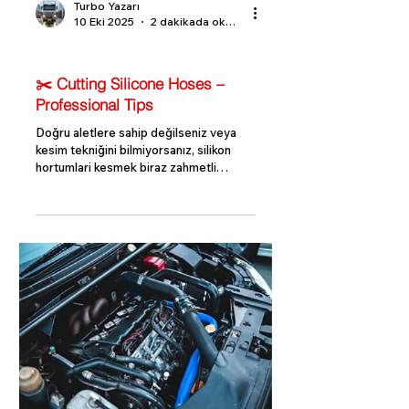
Turbo Yazarı
10 Eki 2025
2 dakikada okunur
Turbo Bilgi Rehberi
✂️ Cutting Silicone Hoses –
Professional Tips
Doğru aletlere sahip değilseniz veya
kesim tekniğini bilmiyorsanız, silikon
hortumlari kesmek biraz zahmetli
olabilir. Bu rehberde, pürüzsüz, temiz ve
düz bir kesim elde etmenizi sağlayacak
etkili yöntemleri adım adım ele alıyoruz.