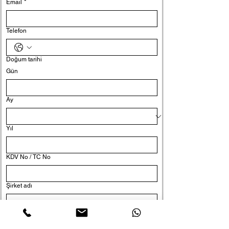
Email
*
Telefon
Doğum tarihi
Gün
Ay
Yıl
KDV No / TC No
Şirket adı
Pozisyon