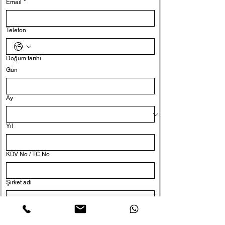
Email
*
Telefon
Doğum tarihi
Gün
Ay
Yıl
KDV No / TC No
Şirket adı
Pozisyon