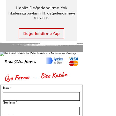
zorluklarına dayanacak şekilde
Henüz Değerlendirme Yok
üretilmiştir ve bu da onu her otomotiv
tutkunu veya profesyonel tamirci için
Fikirlerinizi paylaşın. İlk değerlendirmeyi
siz yazın.
mükemmel bir seçim haline getirir.
7420986427 Intercool Hortum ile
aracınızın performansını ve
Değerlendirme Yap
güvenilirliğini yükseltin.
Turbo Silikon Hortum
Üye Formu - Bize Katılın
İsim
*
Soy İsim
*