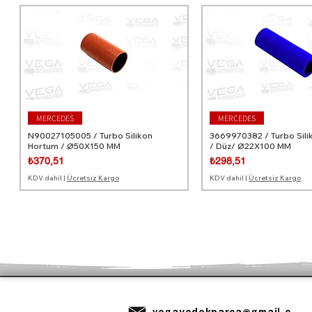
MERCEDES
MERCEDES
N90027105005 / Turbo Silikon
3669970382 / Turbo Sil
Hortum / Ø50X150 MM
/ Düz/ Ø22X100 MM
Fiyat
Fiyat
₺370,51
₺298,51
KDV dahil
|
Ücretsiz Kargo
KDV dahil
|
Ücretsiz Kargo
MERCEDES
MERCEDES
VOLVO
MERCEDES
MERCEDES