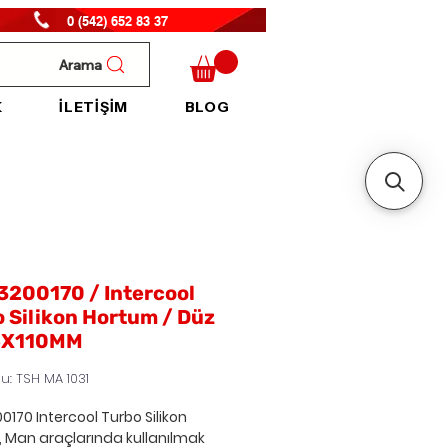
0 (542) 652 83 37
Arama
K
İLETİŞİM
BLOG
3200170 / Intercool
 Silikon Hortum / Düz
5X110MM
u: TSH MA 1031
0170 Intercool Turbo Silikon
 Man araçlarında kullanılmak