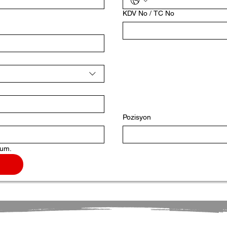
KDV No / TC No
Pozisyon
rum.