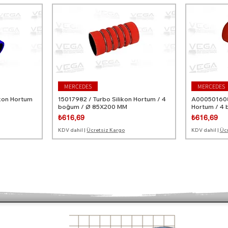
MERCEDES
MERCEDES
ikon Hortum
15017982 / Turbo Silikon Hortum / 4
A0005016082
boğum / Ø 85X200 MM
Hortum / 4
Fiyat
Fiyat
₺616,69
₺616,69
KDV dahil
|
Ücretsiz Kargo
KDV dahil
|
Ücr
MERCEDES
MERCEDES
MERCEDES
RENAULT