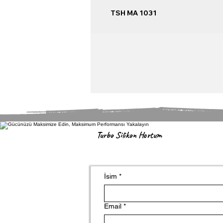
TSH MA 1031
Turbo Silikon Hortum
İsim
*
Email
*