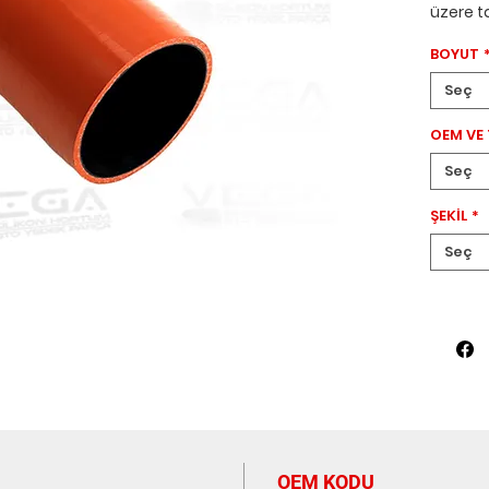
üzere ta
silikon
BOYUT
8196320
çapa ve
Seç
da onu 
için mük
OEM VE
kırmızı 
Seç
dokunuş
hortum,
ŞEKİL
*
sistemi 
veya y
Seç
meraklıl
iyi per
görünüm
Turbo S
OEM KODU