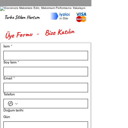
Turbo Silikon Hortum
Üye Formu - Bize Katılın
İsim
*
Soy İsim
*
Email
*
Telefon
Doğum tarihi
Gün