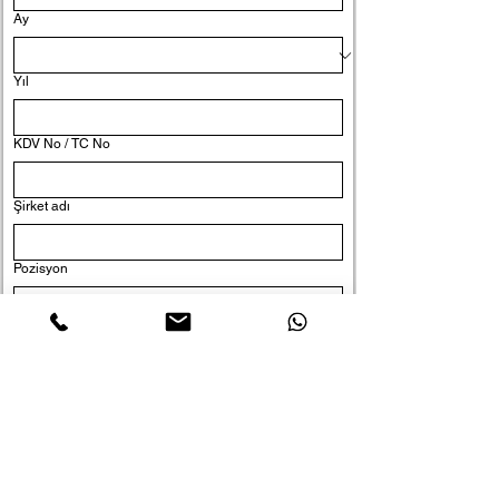
Ay
Yıl
KDV No / TC No
Şirket adı
Pozisyon
Evet, bültene abone olmak istiyorum.
Gönder