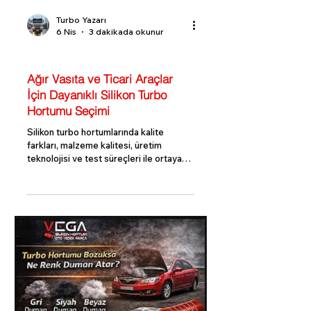
Turbo Yazarı
6 Nis
3 dakikada okunur
Turbo Bilgi Rehberi
Ağır Vasıta ve Ticari Araçlar
İçin Dayanıklı Silikon Turbo
Hortumu Seçimi
Silikon turbo hortumlarında kalite
farkları, malzeme kalitesi, üretim
teknolojisi ve test süreçleri ile ortaya
çıkar. Kaliteli hortumlar, uzun ömürlü ve
güvenilir performans sunar.