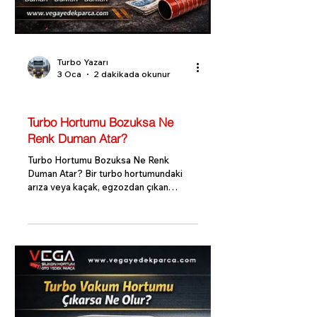
Turbo Yazarı
3 Oca
2 dakikada okunur
Turbo Bilgi Rehberi
Turbo Hortumu Bozuksa Ne
Renk Duman Atar?
Turbo Hortumu Bozuksa Ne Renk
Duman Atar? Bir turbo hortumundaki
arıza veya kaçak, egzozdan çıkan
dumanın renk ve miktarında
değişikliklere yol açabilir. Dumanın
rengi, arızanın nedenini anlamada önemli
bir ipucu olabilir