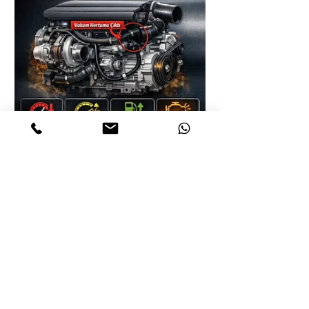
Turbo Yazarı
3 Oca
2 dakikada okunur
Turbo Bilgi Rehberi
Turbo Vakum Hortumu Cıkarsa