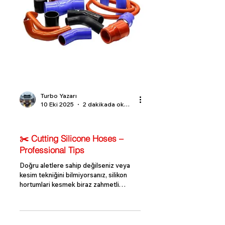
Turbo Yazarı
10 Eki 2025
2 dakikada okunur
Turbo Bilgi Rehberi
✂️ Cutting Silicone Hoses –
Professional Tips
Doğru aletlere sahip değilseniz veya
kesim tekniğini bilmiyorsanız, silikon
hortumlari kesmek biraz zahmetli
olabilir. Bu rehberde, pürüzsüz, temiz ve
düz bir kesim elde etmenizi sağlayacak
etkili yöntemleri adım adım ele alıyoruz.