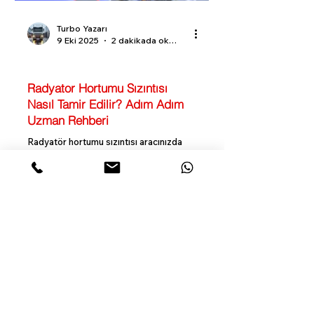
Turbo Yazarı
9 Eki 2025
2 dakikada okunur
Turbo Bilgi Rehberi
Radyator Hortumu Sızıntısı
Nasıl Tamir Edilir? Adım Adım
Uzman Rehberi
Radyatör hortumu sızıntısı aracınızda
motor hasarına yol açabilir. Bu rehberde,
sızıntı tespiti, geçici çözümler, hortum
değişimi ve bakım ipuçlarını adım adım
bulabilirsiniz.