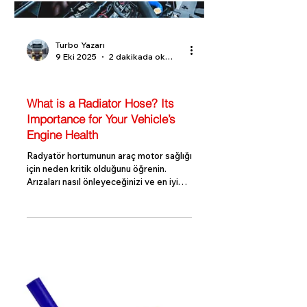
Turbo Yazarı
9 Eki 2025
2 dakikada okunur
Turbo Bilgi Rehberi
What is a Radiator Hose? Its
Importance for Your Vehicle’s
Engine Health
Radyatör hortumunun araç motor sağlığı
için neden kritik olduğunu öğrenin.
Arızaları nasıl önleyeceğinizi ve en iyi
hortum seçimini nasıl yapacağınızı
keşfedin. Radyator Hortumu Nedir ?