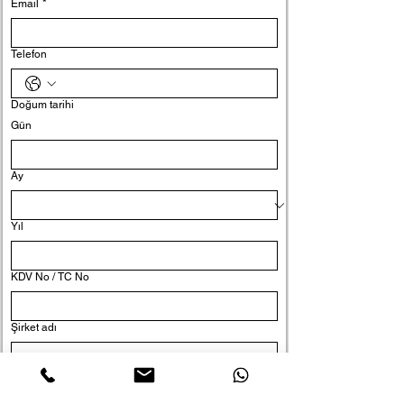
Email
*
Telefon
Doğum tarihi
Gün
Ay
Yıl
KDV No / TC No
Şirket adı
Pozisyon