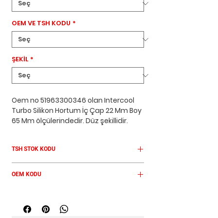
OEM VE TSH KODU
*
ŞEKİL
*
Oem no 51963300346 olan Intercool
Turbo Silikon Hortum İç Çap 22 Mm Boy
65 Mm ölçülerindedir. Düz şekillidir.
Kırmızı renklidir. MAN araçlar için
tasarlanmıştır.
TSH STOK KODU
TSH MA 1059
OEM KODU
51963300346