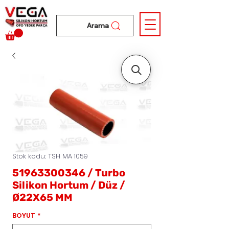
Arama
Stok kodu: TSH MA 1059
51963300346 / Turbo
Silikon Hortum / Düz /
Ø22X65 MM
BOYUT
*