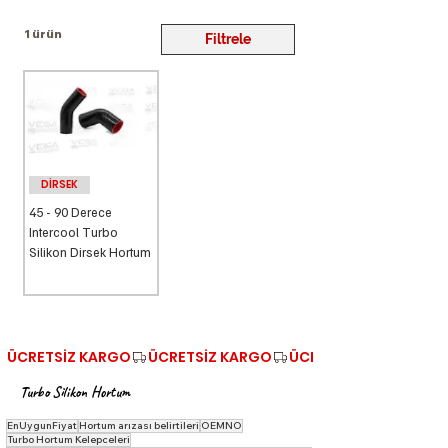
1 ürün
Filtrele
DİRSEK
45 - 90 Derece
Intercool Turbo
Silikon Dirsek Hortum
ÜCRETSİZ KARGO
Turbo Silikon Hortum
EnUygunFiyat
Hortum arızası belirtileri
OEMNO
Turbo Hortum Kelepceleri