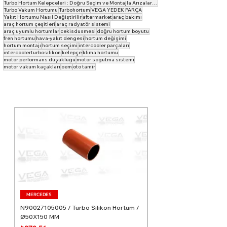
Turbo Hortum Kelepceleri : Doğru Seçim ve Montajla Arızaları Önleyin
Turbo Vakum Hortumu
Turbohortum
VEGA YEDEK PARÇA
Yakıt Hortumu Nasıl Değiştirilir
aftermarket
araç bakımı
araç hortum çeşitleri
araç radyatör sistemi
araç uyumlu hortumlar
cekisdusmesi
doğru hortum boyutu
fren hortumu
hava-yakıt dengesi
hortum değişimi
hortum montajı
hortum seçimi
intercooler parçaları
intercoolerturbosilikon
kelepçe
klima hortumu
motor performans düşüklüğü
motor soğutma sistemi
motor vakum kaçakları
oem
oto tamir
MERCEDES
N90027105005 / Turbo Silikon Hortum /
Ø50X150 MM