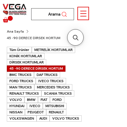
Arama
Ana Sayfa
45 -90 DERECE DİRSEK HORTUM
Tüm Ürünler
METRELİK HORTUMLAR
KONİK HORTUMLAR
DİRSEK HORTUMLAR
45 -90 DERECE DİRSEK HORTUM
BMC TRUCKS
DAF TRUCKS
FORD TRUCKS
IVECO TRUCKS
MAN TRUCKS
MERCEDES TRUCKS
RENAULT TRUCKS
SCANIA TRUCKS
VOLVO
BMW
FIAT
FORD
HYUNDAI
IVECO
MITSUBISHI
NISSAN
PEUGEOT
RENAULT
VOLKSWAGEN
AUDI
VOLVO TRUCKS