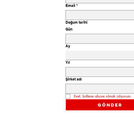
Ø16/20
Email
*
Ø18
Ø18/20
Doğum tarihi
Ø18/25
Gün
Ø18/30
Ø180
Ay
Ø19/38
Ø20
Ø20/38
Yıl
Ø22
Ø22/30
Şirket adı
Ø25
Ø25/35
Evet, bültene abone olmak istiyorum.
Ø28
Gönder
Ø29/36
Ø30
Ø30/34
Ø30/40