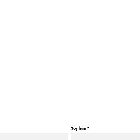
Soy İsim
*