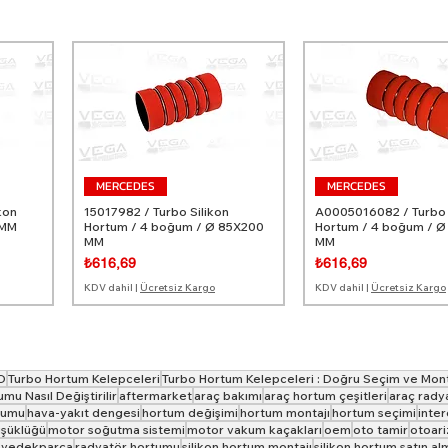
MERCEDES
MERCEDES
kon
15017982 / Turbo Silikon
A0005016082 / Turbo 
 MM
Hortum / 4 boğum / Ø 85X200
Hortum / 4 boğum / 
MM
MM
Fiyat
Fiyat
₺616,69
₺616,69
KDV dahil
|
Ücretsiz Kargo
KDV dahil
|
Ücretsiz Kargo
O
Turbo Hortum Kelepceleri
Turbo Hortum Kelepceleri : Doğru Seçim ve Monta
umu Nasıl Değiştirilir
aftermarket
araç bakımı
araç hortum çeşitleri
araç rady
tumu
hava-yakıt dengesi
hortum değişimi
hortum montajı
hortum seçimi
inter
şüklüğü
motor soğutma sistemi
motor vakum kaçakları
oem
oto tamir
otoari
oyedekparca
radyatör hortumu
silikon hortum montajı
silikon hortum satın al