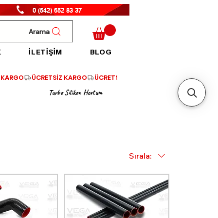
0 (542) 652 83 37
Arama
K
İLETİŞİM
BLOG
Turbo Silikon Hortum
Sırala: