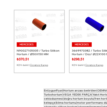
Ø32
Ø32/35
Ø32/38
Ø35
Ø38
Ø38/60
Ø39/30
Ø40
MERCEDES
MERCEDES
Ø40/50
N90027105005 / Turbo Silikon
3669970382 / Turbo Sili
Hortum / Ø50X150 MM
Hortum / Düz/ Ø22X100
Ø42
Fiyat
Fiyat
₺370,51
₺298,51
Ø45
KDV dahil
|
Ücretsiz Kargo
KDV dahil
|
Ücretsiz Kargo
Ø45/50
Ø45/60
Ø47/52
Ø50
EnUygunFiyat
Hortum arızası belirtileri
OEMN
Ø50/55
Turbohortum
VEGA YEDEK PARÇA
Yakıt Hort
Ø50/60
cekisdusmesi
doğru hortum boyutu
fren hor
kelepçe
klima hortumu
motor performans dü
Ø50/63
otomotiv silikon hortum
otorperformansi
ot