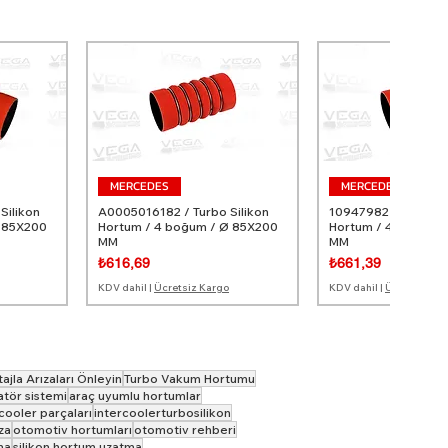
MERCEDES
MERCEDES
Silikon
A0005016182 / Turbo Silikon
10947982 / Turbo Si
Ø 85X200
Hortum / 4 boğum / Ø 85X200
Hortum / 4 Boğum 
MM
MM
Fiyat
Fiyat
₺616,69
₺661,39
KDV dahil
|
Ücretsiz Kargo
KDV dahil
|
Ücretsiz Ka
jla Arızaları Önleyin
Turbo Vakum Hortumu
atör sistemi
araç uyumlu hortumlar
cooler parçaları
intercoolerturbosilikon
za
otomotiv hortumları
otomotiv rehberi
ma
silikon hortum uzatma