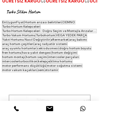
ÜCRETSİZ KARGO
Turbo Silikon Hortum
EnUygunFiyat
Hortum arızası belirtileri
OEMNO
Turbo Hortum Kelepceleri
Turbo Hortum Kelepceleri : Doğru Seçim ve Montajla Arızaları Önleyin
Turbo Vakum Hortumu
Turbohortum
VEGA YEDEK PARÇA
Yakıt Hortumu Nasıl Değiştirilir
aftermarket
araç bakımı
araç hortum çeşitleri
araç radyatör sistemi
araç uyumlu hortumlar
cekisdusmesi
doğru hortum boyutu
fren hortumu
hava-yakıt dengesi
hortum değişimi
hortum montajı
hortum seçimi
intercooler parçaları
intercoolerturbosilikon
kelepçe
klima hortumu
motor performans düşüklüğü
motor soğutma sistemi
motor vakum kaçakları
oem
oto tamir