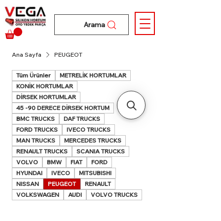
Arama
Ana Sayfa
PEUGEOT
Tüm Ürünler
METRELİK HORTUMLAR
KONİK HORTUMLAR
DİRSEK HORTUMLAR
45 -90 DERECE DİRSEK HORTUM
BMC TRUCKS
DAF TRUCKS
FORD TRUCKS
IVECO TRUCKS
MAN TRUCKS
MERCEDES TRUCKS
RENAULT TRUCKS
SCANIA TRUCKS
VOLVO
BMW
FIAT
FORD
HYUNDAI
IVECO
MITSUBISHI
NISSAN
PEUGEOT
RENAULT
VOLKSWAGEN
AUDI
VOLVO TRUCKS